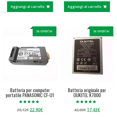
originale
attuale
originale
attuale
Aggiungi al carrello
Aggiungi al carrello
era:
è:
era:
è:
125,00€.
35,13€.
63,89€.
49,65€.
IN OFFERTA!
IN OFFERTA!
Batteria per computer
Batteria originale per
portatile PANASONIC CF-U1
OUKITEL K7000
Valutato
Valutato
Il
Il
Il
Il
22,90
€
17,43
€
29,12
€
42,00
€
5.00
5.00
su 5
su 5
prezzo
prezzo
prezzo
prezzo