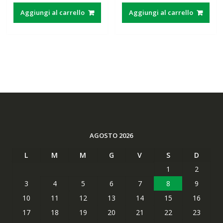
originale
attuale
originale
attuale
Aggiungi al carrello
Aggiungi al carrello
era:
è:
era:
è:
29,12€.
22,90€.
42,00€.
17,43€.
AGOSTO 2026
L
M
M
G
V
S
D
1
2
3
4
5
6
7
8
9
10
11
12
13
14
15
16
17
18
19
20
21
22
23