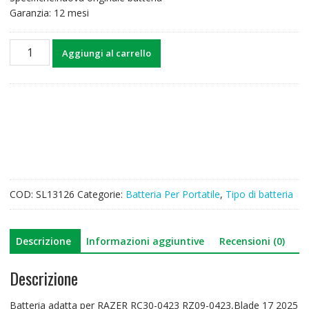
Garanzia: 12 mesi
Batteria
Aggiungi al carrello
per
computer
portatile
RAZER
RC30-
0423
RZ09-
0423,Blade
17
COD:
SL13126
Categorie:
Batteria Per Portatile
,
Tipo di batteria
2025
quantità
Descrizione
Informazioni aggiuntive
Recensioni (0)
Descrizione
Batteria adatta per RAZER RC30-0423 RZ09-0423,Blade 17 2025