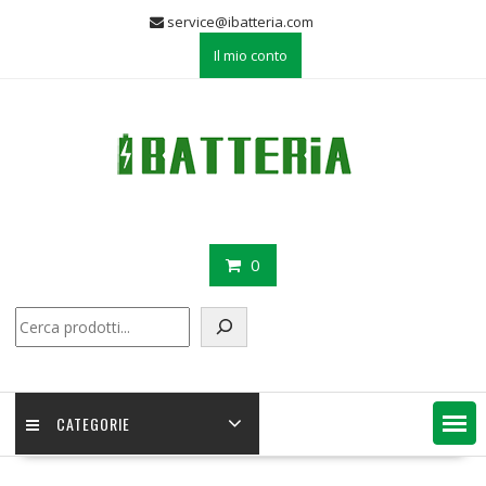
Skip
service@ibatteria.com
to
Il mio conto
content
0
Cerca
CATEGORIE