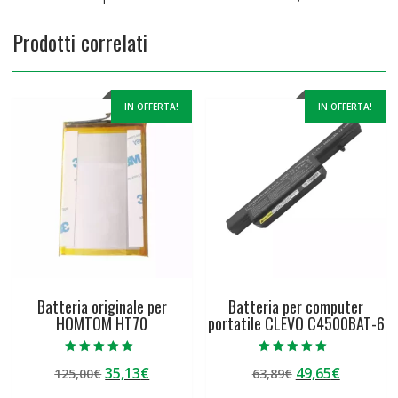
Prodotti correlati
IN OFFERTA!
IN OFFERTA!
Batteria originale per
Batteria per computer
HOMTOM HT70
portatile CLEVO C4500BAT-6
Valutato
Valutato
Il
Il
Il
Il
35,13
€
49,65
€
125,00
€
63,89
€
5.00
5.00
su 5
su 5
prezzo
prezzo
prezzo
prezzo