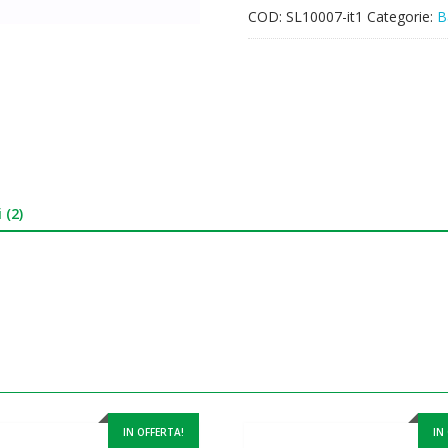
COD:
SL10007-it1
Categorie:
B
 (2)
IN OFFERTA!
IN