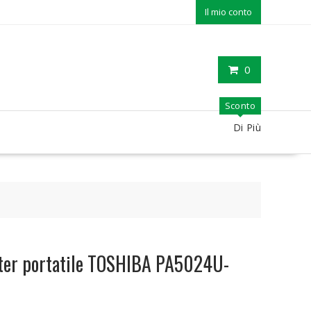
Il mio conto
0
Sconto
Di Più
ter portatile TOSHIBA PA5024U-