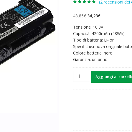
(
2
recensioni dei c
Valutato
2
5.00
su 5 su
base di
Il
Il
43,85
€
34,23
€
recensioni
prezzo
prezzo
Tensione: 10.8V
originale
attuale
Capacità: 4200mAh (48Wh)
era:
è:
Tipo di batteria: Li-ion
43,85€.
34,23€.
Specifiche:nuova originale batt
Colore batteria: nero
Garanzia: un anno
Batteria
Aggiungi al carrell
per
computer
portatile
TOSHIBA
PA5024U-
1BRS
quantità