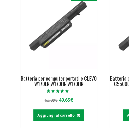
Batteria per computer portatile CLEVO
Batteria 
W170ER,W170HN,W170HR
C5500
Valutato
Il
Il
49,65
€
63,89
€
4.50
su 5
prezzo
prezzo
originale
attuale
Aggiungi al carrello
A
era:
è:
63,89€.
49,65€.