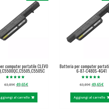
per computer portatile CLEVO
Batteria per computer portat
Q,C5500QC,C5505,C5505C
6-87-C480S-4G41
Valutato
Valutato
Il
Il
Il
Il
49,65
€
49,65
€
63,89
€
63,89
€
5.00
4.50
su 5
su 5
prezzo
prezzo
prezzo
pr
originale
attuale
originale
at
ggiungi al carrello
Aggiungi al carrello
era:
è:
era:
è:
63,89€.
49,65€.
63,89€.
49