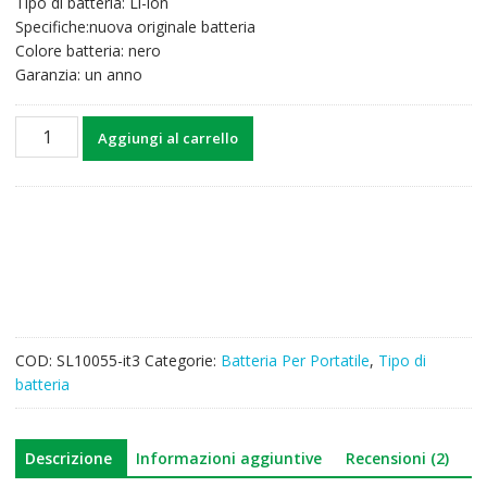
Tipo di batteria: Li-ion
39,43€.
30,83€.
Specifiche:nuova originale batteria
Colore batteria: nero
Garanzia: un anno
Batteria
Aggiungi al carrello
per
computer
portatile
TOSHIBA
PA5186U-
1BRS
quantità
COD:
SL10055-it3
Categorie:
Batteria Per Portatile
,
Tipo di
batteria
Descrizione
Informazioni aggiuntive
Recensioni (2)