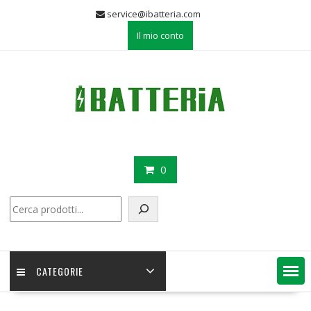
Skip
service@ibatteria.com
to
Il mio conto
content
0
Cerca
CATEGORIE