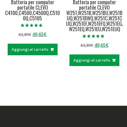
Batteria per computer
Batteria per computer
portatile CLEVO
portatile CLEVO
C4100,C4500,C4500Q,C510
W251,W251B,W251BU,W251B
0Q,C5105
UQ,W251BWQ,W251C,W251C
UQ,W251EF,W251EFQ,W251EG,
W251EQ,W251EU,W251EUQ
Valutato
Il
Il
49,65
€
63,89
€
4.50
su 5
prezzo
prezzo
Valutato
Il
Il
49,65
€
63,89
€
5.00
originale
attuale
su 5
Aggiungi al carrello
prezzo
prezzo
era:
è:
originale
attuale
63,89€.
49,65€.
Aggiungi al carrello
era:
è:
63,89€.
49,65€.