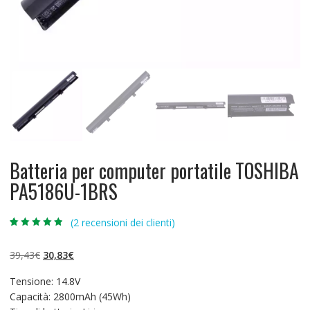
Batteria per computer portatile TOSHIBA
PA5186U-1BRS
(
2
recensioni dei clienti)
Valutato
2
4.50
su 5 su
base di
Il
Il
39,43
€
30,83
€
recensioni
prezzo
prezzo
Tensione: 14.8V
originale
attuale
Capacità: 2800mAh (45Wh)
era:
è: