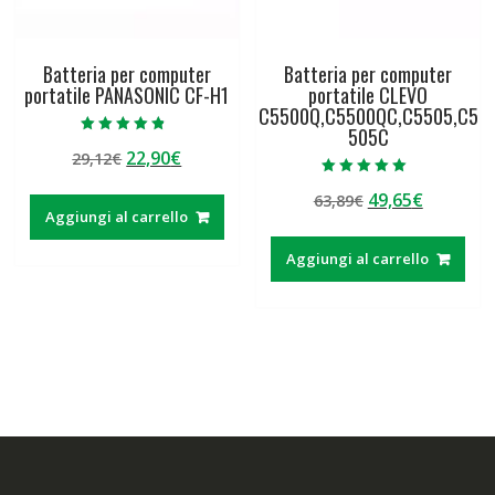
Batteria per computer
Batteria per computer
portatile PANASONIC CF-H1
portatile CLEVO
C5500Q,C5500QC,C5505,C5
505C
Valutato
Il
Il
22,90
€
29,12
€
4.50
su 5
prezzo
prezzo
Valutato
Il
Il
49,65
€
63,89
€
5.00
originale
attuale
su 5
Aggiungi al carrello
prezzo
prezzo
era:
è:
originale
attuale
29,12€.
22,90€.
Aggiungi al carrello
era:
è:
63,89€.
49,65€.