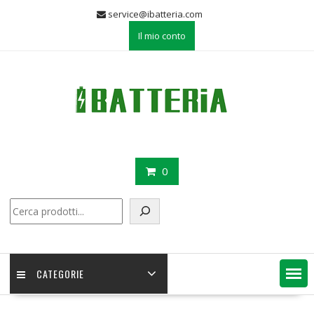
Skip
service@ibatteria.com
to
Il mio conto
content
0
Cerca
CATEGORIE