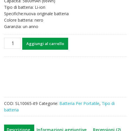
Capacità: 5800mAh (66Wh)
era:
è:
Tipo di batteria: Li-ion
46,51€.
36,27€.
Specifiche:nuova originale batteria
Colore batteria: nero
Garanzia: un anno
Batteria
Aggiungi al carrello
per
computer
portatile
TOSHIBA
Portege
R830,R930,
quantità
COD:
SL10065-it9
Categorie:
Batteria Per Portatile
,
Tipo di
batteria
Descrizione
Informazioni aggiuntive
Recensioni (2)