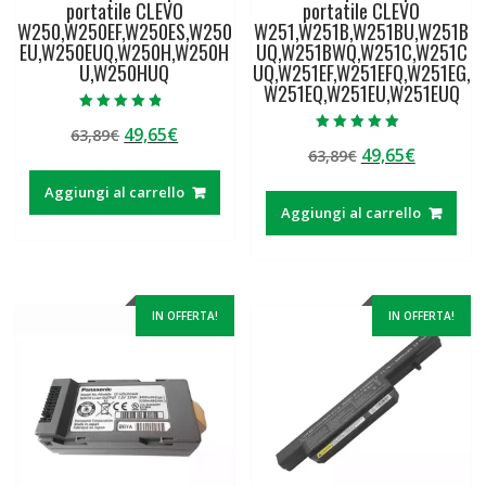
portatile CLEVO
portatile CLEVO
W250,W250EF,W250ES,W250
W251,W251B,W251BU,W251B
EU,W250EUQ,W250H,W250H
UQ,W251BWQ,W251C,W251C
U,W250HUQ
UQ,W251EF,W251EFQ,W251EG,
W251EQ,W251EU,W251EUQ
Valutato
Il
Il
49,65
€
63,89
€
4.50
Valutato
su 5
Il
Il
49,65
€
prezzo
prezzo
63,89
€
5.00
su 5
prezzo
prezzo
originale
attuale
Aggiungi al carrello
originale
attuale
era:
è:
Aggiungi al carrello
era:
è:
63,89€.
49,65€.
63,89€.
49,65€.
IN OFFERTA!
IN OFFERTA!