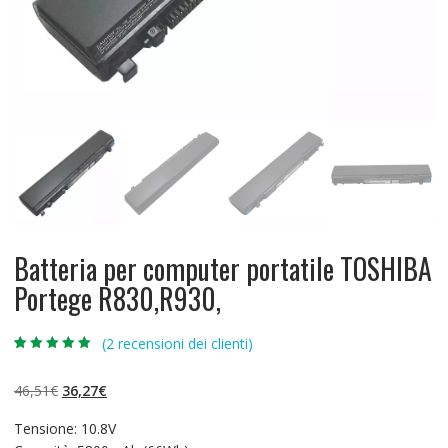
Batteria per computer portatile TOSHIBA
Portege R830,R930,
(
2
recensioni dei clienti)
Valutato
2
5.00
su 5 su
base di
Il
Il
46,51
€
36,27
€
recensioni
prezzo
prezzo
Tensione: 10.8V
originale
attuale