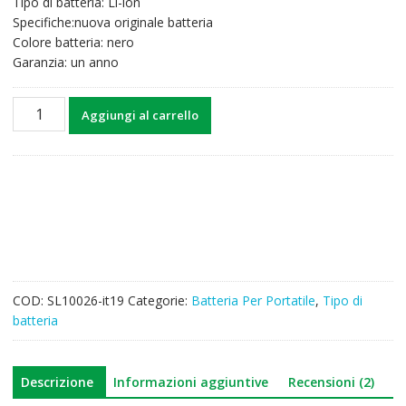
Tipo di batteria: Li-ion
35,01€.
27,43€.
Specifiche:nuova originale batteria
Colore batteria: nero
Garanzia: un anno
Batteria
Aggiungi al carrello
per
computer
portatile
TOSHIBA
Satellite
S800
quantità
COD:
SL10026-it19
Categorie:
Batteria Per Portatile
,
Tipo di
batteria
Descrizione
Informazioni aggiuntive
Recensioni (2)