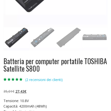
Batteria per computer portatile TOSHIBA
Satellite S800
(
2
recensioni dei clienti)
Valutato
2
4.50
su 5 su
base di
Il
Il
35,01
€
27,43
€
recensioni
prezzo
prezzo
Tensione: 10.8V
originale
attuale
Capacità: 4200mAh (48Wh)
era:
è: