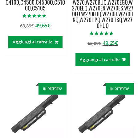
C4100,C4500,C4500Q,C510
W270,W270BUQ,W270EGQ,W
0Q,C5105
270ELQ,W270EN,W270ES,W27
0EU,W270EUQ,W270H,W270H
NQ,W270HPQ,W270HSQ,W27
Valutato
0HUQ
Il
Il
49,65
€
63,89
€
4.50
su 5
prezzo
prezzo
originale
attuale
Valutato
Aggiungi al carrello
Il
Il
49,65
€
63,89
€
5.00
era:
è:
su 5
prezzo
prezzo
63,89€.
49,65€.
originale
attuale
Aggiungi al carrello
era:
è:
63,89€.
49,65€.
IN OFFERTA!
IN OFFERTA!