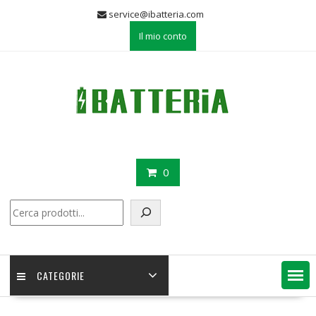
Skip
service@ibatteria.com
to
Il mio conto
content
0
Cerca
CATEGORIE