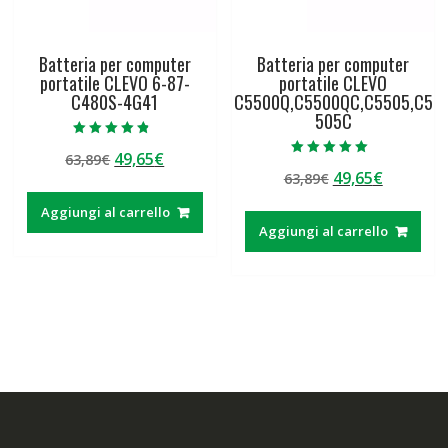
Batteria per computer
Batteria per computer
portatile CLEVO 6-87-
portatile CLEVO
C480S-4G41
C5500Q,C5500QC,C5505,C5
505C
Valutato
Il
Il
49,65
€
63,89
€
4.50
Valutato
su 5
Il
Il
49,65
€
prezzo
prezzo
63,89
€
5.00
su 5
prezzo
prezzo
originale
attuale
Aggiungi al carrello
originale
attuale
era:
è:
Aggiungi al carrello
era:
è:
63,89€.
49,65€.
63,89€.
49,65€.