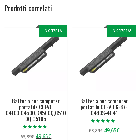
Prodotti correlati
IN OFFERTA!
IN OFFERTA!
Batteria per computer
Batteria per computer
portatile CLEVO
portatile CLEVO 6-87-
C4100,C4500,C4500Q,C510
C480S-4G41
0Q,C5105
Valutato
Il
Il
49,65
€
63,89
€
4.50
Valutato
su 5
Il
Il
49,65
€
63,89
€
prezzo
prezzo
4.50
su 5