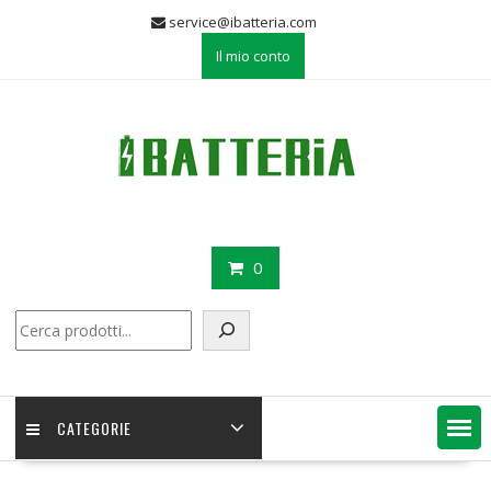
Skip
service@ibatteria.com
to
Il mio conto
content
0
Cerca
CATEGORIE