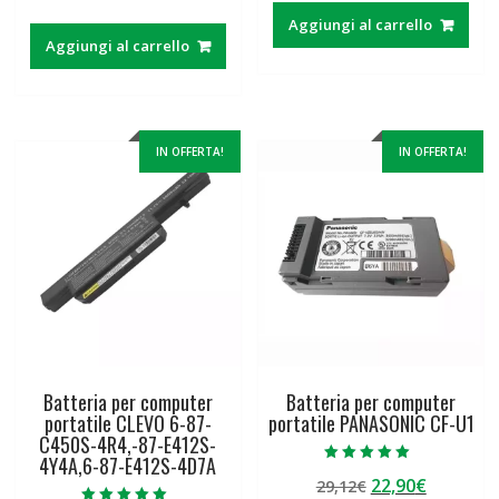
prezzo
prezzo
originale
attuale
Aggiungi al carrello
originale
attuale
era:
è:
Aggiungi al carrello
era:
è:
63,89€.
49,65€.
63,89€.
49,65€.
IN OFFERTA!
IN OFFERTA!
Batteria per computer
Batteria per computer
portatile CLEVO 6-87-
portatile PANASONIC CF-U1
C450S-4R4,-87-E412S-
4Y4A,6-87-E412S-4D7A
Valutato
Il
Il
22,90
€
29,12
€
5.00
su 5