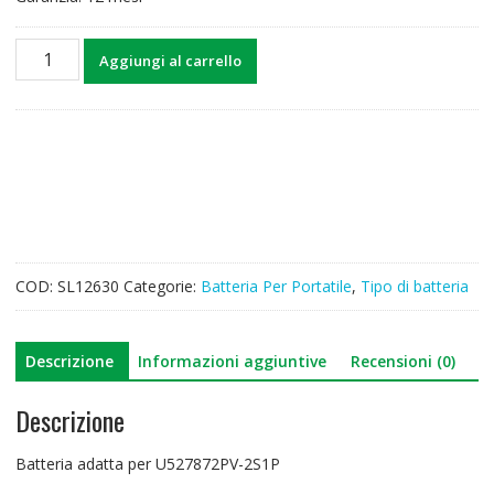
Batteria
Aggiungi al carrello
per
computer
portatile
U527872PV-
2S1P
quantità
COD:
SL12630
Categorie:
Batteria Per Portatile
,
Tipo di batteria
Descrizione
Informazioni aggiuntive
Recensioni (0)
Descrizione
Batteria adatta per U527872PV-2S1P