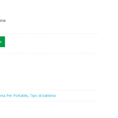
eria
o
ria Per Portatile
,
Tipo di batteria