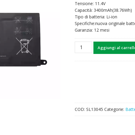
Tensione: 11.4V
Capacità: 3400mAh(38.76Wh)
Tipo di batteria: Li-ion
Specifiche:nuova originale batt
Garanzia: 12 mesi
Batteria
Aggiungi al carrell
per
computer
portatile
U556272PV-
3S1P
quantità
COD:
SL13045
Categorie:
Batte