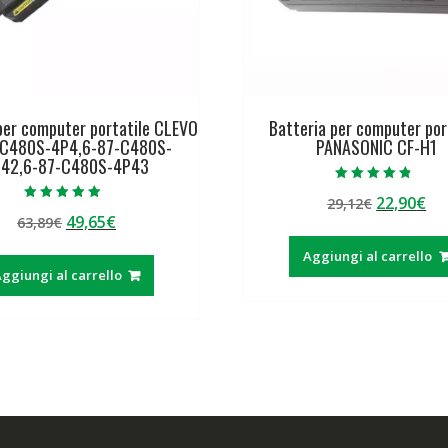
per computer portatile CLEVO
Batteria per computer por
-C480S-4P4,6-87-C480S-
PANASONIC CF-H1
P42,6-87-C480S-4P43
Valutato
Il
Il
22,90
€
29,12
€
4.50
Valutato
su 5
Il
Il
49,65
€
63,89
€
prezzo
pr
5.00
su 5
prezzo
prezzo
originale
at
Aggiungi al carrello
originale
attuale
era:
è:
ggiungi al carrello
era:
è:
29,12€.
22
63,89€.
49,65€.