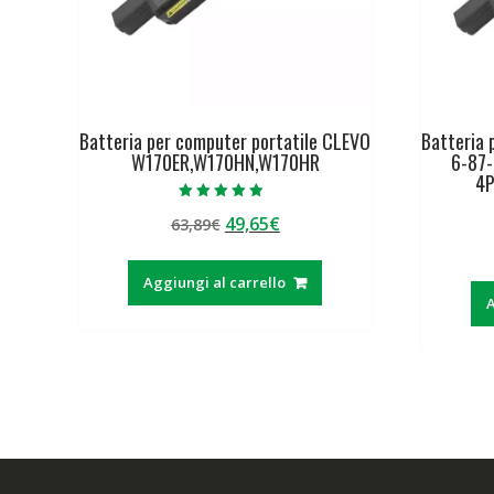
Batteria per computer portatile CLEVO
Batteria 
W170ER,W170HN,W170HR
6-87
4
Valutato
Il
Il
49,65
€
63,89
€
4.50
su 5
prezzo
prezzo
originale
attuale
Aggiungi al carrello
era:
è:
A
63,89€.
49,65€.