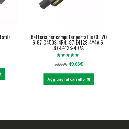
tatile
Batteria per computer portatile CLEVO
6-87-C450S-4R4,-87-E412S-4Y4A,6-
87-E412S-4D7A
Valutato
Il
Il
49,65
€
ezzo
63,89
€
5.00
su 5
prezzo
prezzo
tuale
originale
attuale
Aggiungi al carrello
era:
è:
,90€.
63,89€.
49,65€.