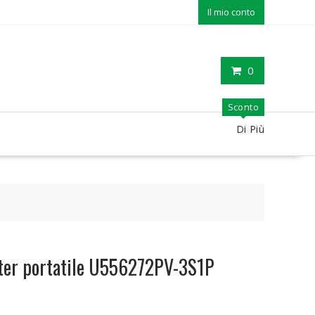
Il mio conto
0
Sconto
Di Più
ter portatile U556272PV-3S1P