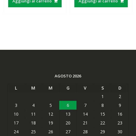
Aggiungi al carrello
Aggiungi al carrello
era:
è:
era:
è:
45,00€.
18,07€.
63,89€.
49,65€.
AGOSTO 2026
L
M
M
G
V
S
D
1
2
3
4
5
6
7
8
9
10
11
12
13
14
15
16
17
18
19
20
21
22
23
24
25
26
27
28
29
30