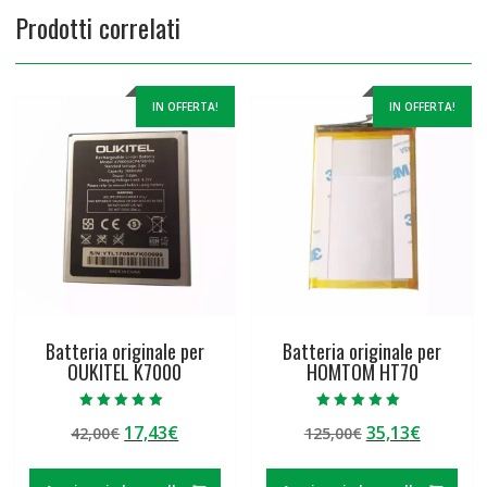
Prodotti correlati
IN OFFERTA!
IN OFFERTA!
Batteria originale per
Batteria originale per
OUKITEL K7000
HOMTOM HT70
Valutato
Valutato
Il
Il
Il
Il
17,43
€
35,13
€
42,00
€
125,00
€
5.00
5.00
su 5
su 5
prezzo
prezzo
prezzo
prezzo
originale
attuale
originale
attuale