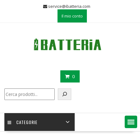
Skip
service@ibatteria.com
to
Il mio conto
content
0
Cerca
CATEGORIE