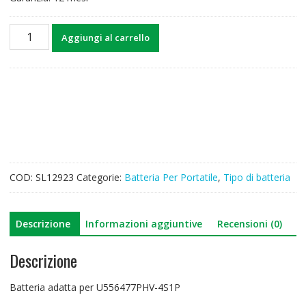
Batteria
Aggiungi al carrello
per
computer
portatile
U556477PHV-
4S1P
quantità
COD:
SL12923
Categorie:
Batteria Per Portatile
,
Tipo di batteria
Descrizione
Informazioni aggiuntive
Recensioni (0)
Descrizione
Batteria adatta per U556477PHV-4S1P