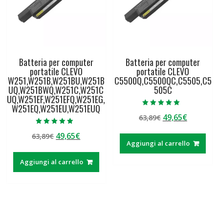
Batteria per computer
Batteria per computer
portatile CLEVO
portatile CLEVO
W251,W251B,W251BU,W251B
C5500Q,C5500QC,C5505,C5
UQ,W251BWQ,W251C,W251C
505C
UQ,W251EF,W251EFQ,W251EG,
W251EQ,W251EU,W251EUQ
Valutato
Il
Il
49,65
€
63,89
€
5.00
su 5
prezzo
prezzo
Valutato
Il
Il
49,65
€
63,89
€
5.00
originale
attuale
su 5
Aggiungi al carrello
prezzo
prezzo
era:
è:
originale
attuale
63,89€.
49,65€.
Aggiungi al carrello
era:
è:
63,89€.
49,65€.