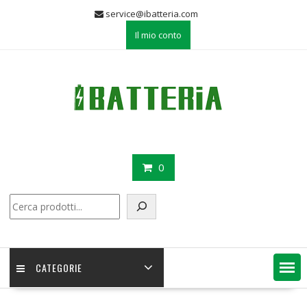
Skip
service@ibatteria.com
to
Il mio conto
content
0
Cerca
CATEGORIE