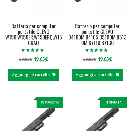
Batteria per computer
Batteria per computer
portatile CLEVO
portatile CLEVO
W150,W150ER,W150ERQ,W15
B4100M,B4105,B5100M,B513
0DAQ
0M,B7110,B7130
Valutato
Valutato
Il
Il
Il
Il
49,65
€
49,65
€
63,89
€
63,89
€
5.00
5.00
su 5
su 5
prezzo
prezzo
prezzo
prezzo
originale
attuale
originale
attuale
Aggiungi al carrello
Aggiungi al carrello
era:
è:
era:
è:
63,89€.
49,65€.
63,89€.
49,65€.
IN OFFERTA!
IN OFFERTA!