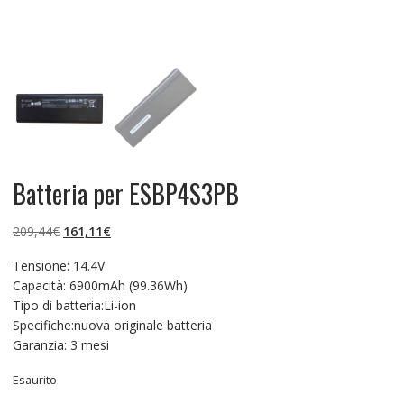
Batteria per ESBP4S3PB
Il
Il
209,44
€
161,11
€
prezzo
prezzo
Tensione: 14.4V
originale
attuale
Capacità: 6900mAh (99.36Wh)
era:
è:
Tipo di batteria:Li-ion
209,44€.
161,11€.
Specifiche:nuova originale batteria
Garanzia: 3 mesi
Esaurito