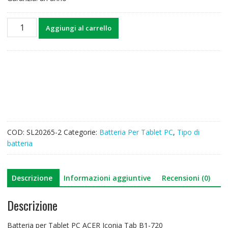
Batteria
Aggiungi al carrello
per
Tablet
PC
ACER
Iconia
Tab
B1-
720
quantità
COD:
SL20265-2
Categorie:
Batteria Per Tablet PC
,
Tipo di
batteria
Descrizione
Informazioni aggiuntive
Recensioni (0)
Descrizione
Batteria per Tablet PC ACER Iconia Tab B1-720