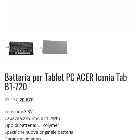
Batteria per Tablet PC ACER Iconia Tab
B1-720
Il
Il
35,13
€
20,67
€
prezzo
prezzo
Tensione:3.8V
originale
attuale
Capacità:2955mAh(11.2Wh)
era:
è:
Tipo di batteria: Li-Polymer
35,13€.
20,67€.
Specifiche:nuova originale batteria
Garanzia: un anno