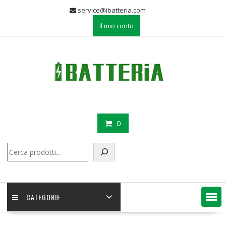
Skip
service@ibatteria.com
to
Il mio conto
content
0
Cerca
CATEGORIE