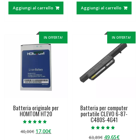
originale
attuale
originale
attuale
Aggiungi al carrello
Aggiungi al carrello
era:
è:
era:
è:
125,00€.
35,13€.
29,12€.
22,90€.
IN OFFERTA!
IN OFFERTA!
Batteria originale per
Batteria per computer
HOMTOM HT20
portatile CLEVO 6-87-
C480S-4G41
Valutato
Il
Il
17,00
€
40,00
€
5.00
Valutato
su 5
Il
Il
49,65
€
prezzo
prezzo
63,89
€
4.50