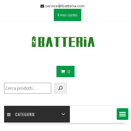
Skip
service@ibatteria.com
to
Il mio conto
content
0
Cerca
CATEGORIE