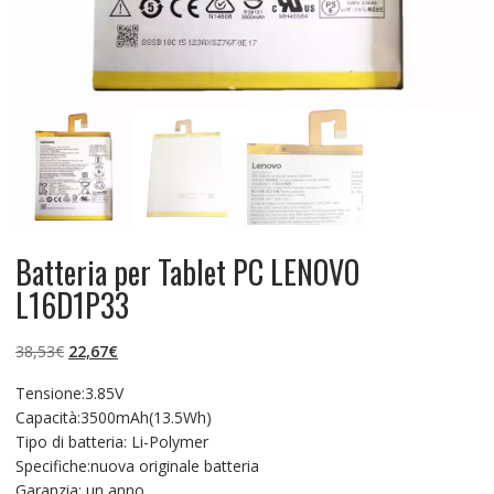
Batteria per Tablet PC LENOVO
L16D1P33
Il
Il
38,53
€
22,67
€
prezzo
prezzo
Tensione:3.85V
originale
attuale
Capacità:3500mAh(13.5Wh)
era:
è:
Tipo di batteria: Li-Polymer
38,53€.
22,67€.
Specifiche:nuova originale batteria
Garanzia: un anno