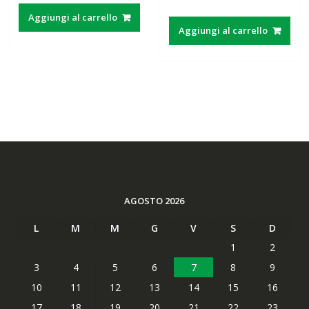
su 5
prezzo
prezzo
originale
attuale
Aggiungi al carrello
originale
attuale
era:
è:
Aggiungi al carrello
era:
è:
40,00€.
17,00€.
63,89€.
49,65€.
AGOSTO 2026
L
M
M
G
V
S
D
1
2
3
4
5
6
7
8
9
10
11
12
13
14
15
16
17
18
19
20
21
22
23