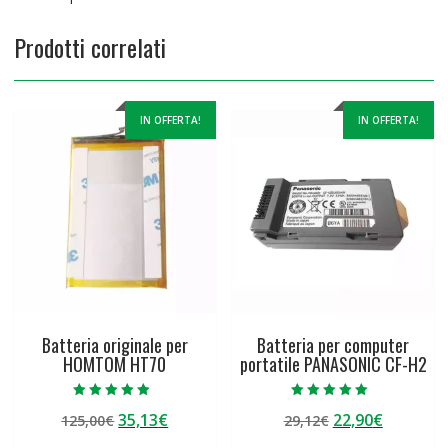
Prodotti correlati
IN OFFERTA!
IN OFFERTA!
Batteria originale per
Batteria per computer
HOMTOM HT70
portatile PANASONIC CF-H2
Valutato
Valutato
Il
Il
Il
Il
35,13
€
22,90
€
125,00
€
29,12
€
5.00
5.00
su 5
su 5
prezzo
prezzo
prezzo
prezzo