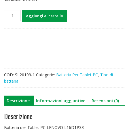
Batteria
Aggiungi al carrello
per
Tablet
PC
LENOVO
L16D1P33
quantità
COD:
SL20199-1
Categorie:
Batteria Per Tablet PC
,
Tipo di
batteria
Descrizione
Informazioni aggiuntive
Recensioni (0)
Descrizione
Batteria per Tablet PC LENOVO L16D1P33