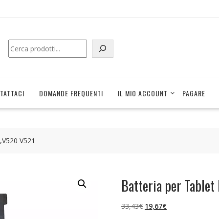
Cerca
TATTACI
DOMANDE FREQUENTI
IL MIO ACCOUNT
PAGARE
0,V520 V521
Batteria per Table
Il
Il
33,43
€
19,67
€
prezzo
prezzo