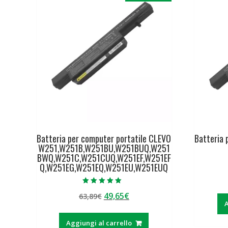
Batteria per computer portatile CLEVO
Batteria 
W251,W251B,W251BU,W251BUQ,W251
BWQ,W251C,W251CUQ,W251EF,W251EF
Q,W251EG,W251EQ,W251EU,W251EUQ
Valutato
Il
Il
49,65
€
63,89
€
5.00
su 5
A
prezzo
prezzo
originale
attuale
Aggiungi al carrello