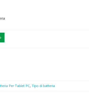
eria
o
tteria Per Tablet PC
,
Tipo di batteria