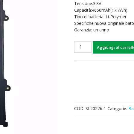
Tensione:3.8V
originale
attuale
Capacità:4650mAh(17.7Wh)
era:
è:
Tipo di batteria: Li-Polymer
33,43€.
19,67€.
Specifiche:nuova originale batt
Garanzia: un anno
Batteria
Aggiungi al carrell
per
Tablet
PC
LG
BL-
T20,V520
V521
quantità
COD:
SL20276-1
Categorie:
Ba