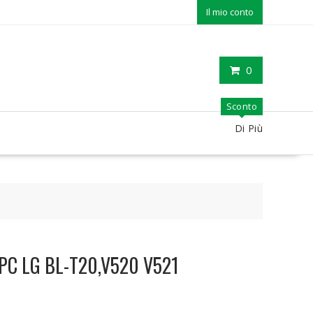
Il mio conto
0
Sconto
Di Più
t PC LG BL-T20,V520 V521