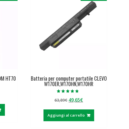
TOM HT70
Batteria per computer portatile CLEVO
W170ER,W170HN,W170HR
Valutato
Il
Il
49,65
€
ezzo
63,89
€
4.50
su 5
prezzo
prezzo
tuale
originale
attuale
Aggiungi al carrello
era:
è:
,13€.
63,89€.
49,65€.