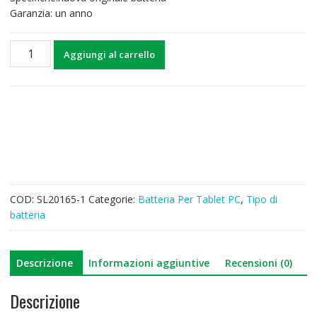
Garanzia: un anno
Batteria
Aggiungi al carrello
per
Tablet
PC
TOSHIBA
PA3884U-
1BRS,PABAS243
quantità
COD:
SL20165-1
Categorie:
Batteria Per Tablet PC
,
Tipo di
batteria
Descrizione
Informazioni aggiuntive
Recensioni (0)
Descrizione