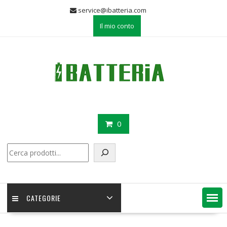
Skip
service@ibatteria.com
to
Il mio conto
content
0
Cerca
CATEGORIE