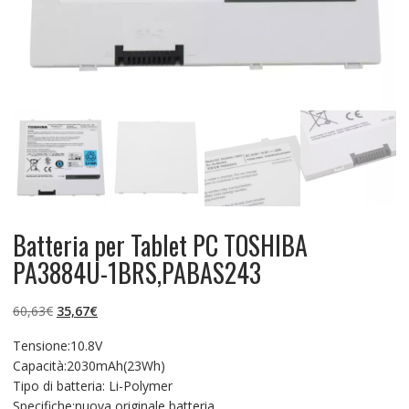
Batteria per Tablet PC TOSHIBA
PA3884U-1BRS,PABAS243
Il
Il
60,63
€
35,67
€
prezzo
prezzo
Tensione:10.8V
originale
attuale
Capacità:2030mAh(23Wh)
era:
è:
Tipo di batteria: Li-Polymer
60,63€.
35,67€.
Specifiche:nuova originale batteria