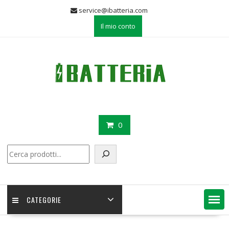
Skip
service@ibatteria.com
to
Il mio conto
content
0
Cerca
CATEGORIE