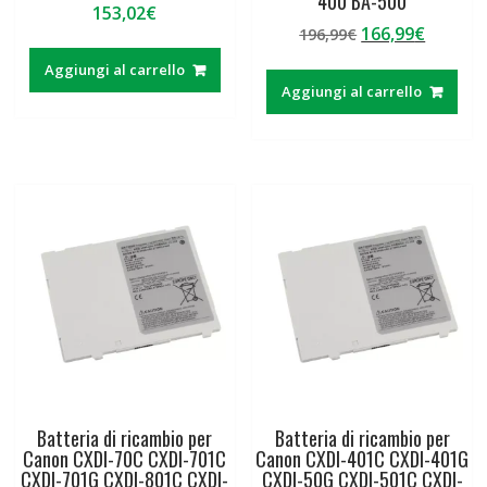
400 BA-500
153,02
€
Il
Il
166,99
€
196,99
€
prezzo
prezzo
Aggiungi al carrello
originale
attual
Aggiungi al carrello
era:
è:
196,99€.
166,99€
Batteria di ricambio per
Batteria di ricambio per
Canon CXDI-70C CXDI-701C
Canon CXDI-401C CXDI-401G
CXDI-701G CXDI-801C CXDI-
CXDI-50G CXDI-501C CXDI-