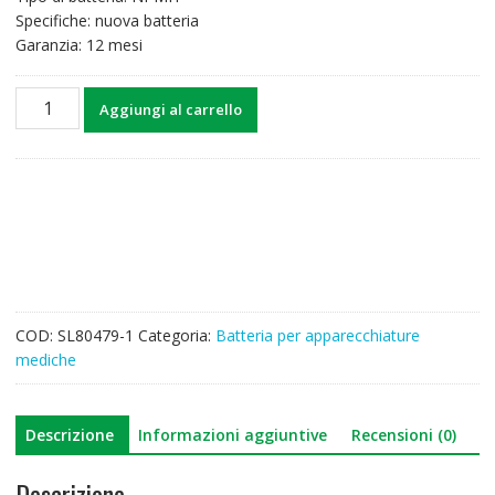
Specifiche: nuova batteria
Garanzia: 12 mesi
Batteria
Aggiungi al carrello
di
ricambio
per
Fukuda
10GNY1.3-
SC
10GNY3.0-
SC,5159A0010
quantità
COD:
SL80479-1
Categoria:
Batteria per apparecchiature
mediche
Descrizione
Informazioni aggiuntive
Recensioni (0)
Descrizione