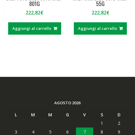
801G
55G
222,82
€
222,82
€
Aggiungi al carrello
Aggiungi al carrello
AGOSTO 2026
L
M
M
G
V
S
D
1
2
3
4
5
6
7
8
9