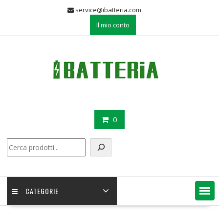
Skip
service@ibatteria.com
to
Il mio conto
content
0
Cerca
CATEGORIE