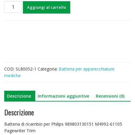
Batteria
Aggiungi al carrello
di
ricambio
per
Philips
989803130151
M4992-
61105
Pagewriter
Trim
COD:
SL80052-1
Categoria:
Batteria per apparecchiature
quantità
mediche
Descrizione
Informazioni aggiuntive
Recensioni (0)
Descrizione
Batteria di ricambio per Philips 989803130151 M4992-61105
Pagewriter Trim