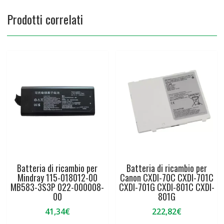
Prodotti correlati
Batteria di ricambio per
Batteria di ricambio per
Mindray 115-018012-00
Canon CXDI-70C CXDI-701C
MB583-3S3P 022-000008-
CXDI-701G CXDI-801C CXDI-
00
801G
41,34
€
222,82
€