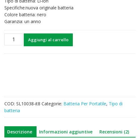
Tipo di batteria: Li-ion
49,75€.
38,77€.
Specifiche:nuova originale batteria
Colore batteria: nero
Garanzia: un anno
Batteria
Aggiungi al carrello
per
computer
portatile
CLEVO
W540EU
quantità
COD:
SL10038-it8
Categorie:
Batteria Per Portatile
,
Tipo di
batteria
Descrizione
Informazioni aggiuntive
Recensioni (2)