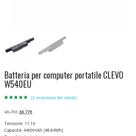
Batteria per computer portatile CLEVO
W540EU
(
2
recensioni dei clienti)
Valutato
2
5.00
su 5 su
base di
Il
Il
49,75
€
38,77
€
recensioni
prezzo
prezzo
Tensione: 11.1V
originale
attuale
Capacità: 4400mAh (48.84Wh)
era:
è: