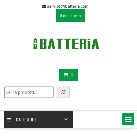
Skip
service@ibatteria.com
to
Il mio conto
content
0
Cerca
CATEGORIE