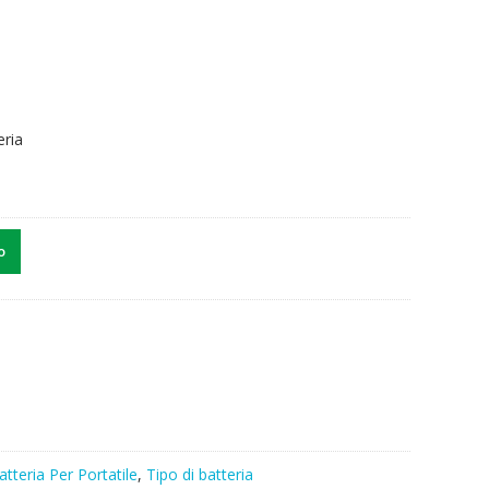
eria
o
atteria Per Portatile
,
Tipo di batteria