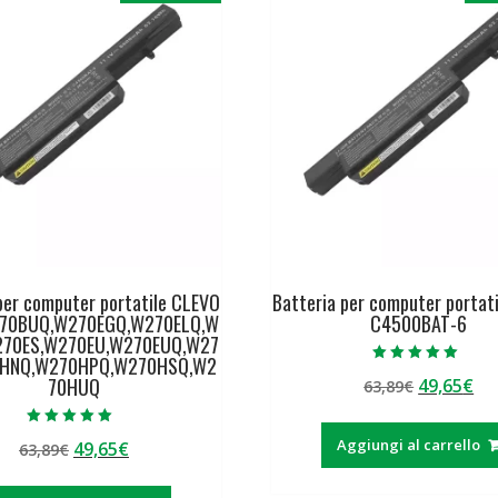
per computer portatile CLEVO
Batteria per computer portat
70BUQ,W270EGQ,W270ELQ,W
C4500BAT-6
270ES,W270EU,W270EUQ,W27
0HNQ,W270HPQ,W270HSQ,W2
Valutato
70HUQ
Il
Il
49,65
€
63,89
€
5.00
su 5
prezzo
pr
originale
at
Valutato
Aggiungi al carrello
Il
Il
49,65
€
63,89
€
5.00
era:
è:
su 5
prezzo
prezzo
63,89€.
49
originale
attuale