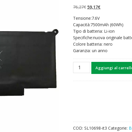
su 5 su
base di
Il
Il
76,27
€
59,17
€
recensioni
prezzo
prezzo
Tensione:7.6V
originale
attuale
Capacità:7500mAh (60Wh)
era:
è:
Tipo di batteria: Li-ion
76,27€.
59,17€.
Specifiche:nuova originale batt
Colore batteria: nero
Garanzia: un anno
Batteria
Aggiungi al carrell
per
computer
portatile
DELL
Latitude
7480
quantità
COD:
SL10698-it3
Categorie:
B