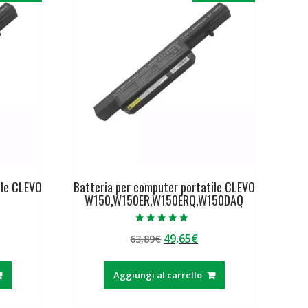
ile CLEVO
Batteria per computer portatile CLEVO
W150,W150ER,W150ERQ,W150DAQ
Valutato
Il
Il
49,65
€
63,89
€
5.00
su 5
ezzo
prezzo
prezzo
tuale
originale
attuale
Aggiungi al carrello
era:
è:
,65€.
63,89€.
49,65€.