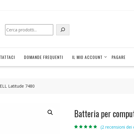
Cerca
TATTACI
DOMANDE FREQUENTI
IL MIO ACCOUNT
PAGARE
DELL Latitude 7480
Batteria per comput
(
2
recensioni dei c
Valutato
2
5.00