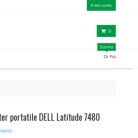
Il mio conto
0
Sconto
Di Più
er portatile DELL Latitude 7480
lienti)