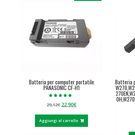
Batteria per computer portatile
Batteria 
PANASONIC CF-H1
W270,W2
270EN,W
0H,W27
Valutato
Il
Il
22,90
€
29,12
€
4.50
su 5
prezzo
prezzo
originale
attuale
Aggiungi al carrello
era:
è:
29,12€.
22,90€.