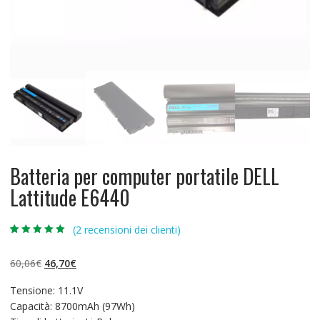
Batteria per computer portatile DELL
Lattitude E6440
(
2
recensioni dei clienti)
Valutato
2
5.00
su 5 su
base di
Il
Il
60,06
€
46,70
€
recensioni
prezzo
prezzo
Tensione: 11.1V
originale
attuale
Capacità: 8700mAh (97Wh)
era:
è: