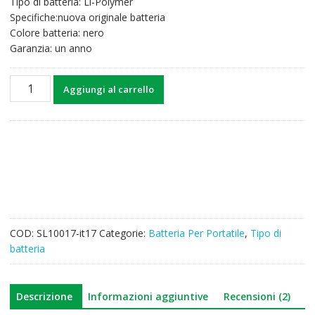
Tipo di batteria: Li-Polymer
60,06€.
46,70€.
Specifiche:nuova originale batteria
Colore batteria: nero
Garanzia: un anno
Batteria
Aggiungi al carrello
per
computer
portatile
DELL
Lattitude
E6440
quantità
COD:
SL10017-it17
Categorie:
Batteria Per Portatile
,
Tipo di
batteria
Descrizione
Informazioni aggiuntive
Recensioni (2)