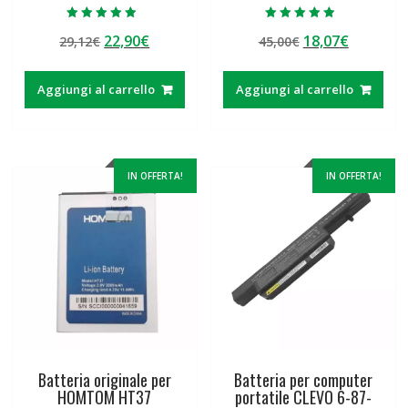
Valutato
Valutato
Il
Il
Il
Il
22,90
€
18,07
€
29,12
€
45,00
€
5.00
4.50
su 5
su 5
prezzo
prezzo
prezzo
prezzo
originale
attuale
originale
attuale
Aggiungi al carrello
Aggiungi al carrello
era:
è:
era:
è:
29,12€.
22,90€.
45,00€.
18,07€.
IN OFFERTA!
IN OFFERTA!
Batteria originale per
Batteria per computer
HOMTOM HT37
portatile CLEVO 6-87-