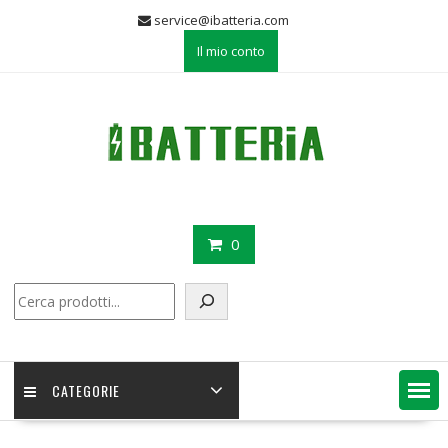
Skip
service@ibatteria.com
to
Il mio conto
content
0
Cerca
CATEGORIE