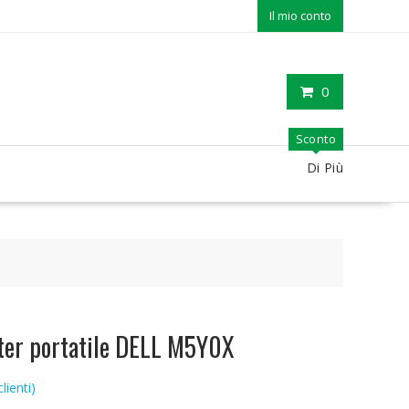
Il mio conto
0
Sconto
Di Più
ter portatile DELL M5Y0X
lienti)