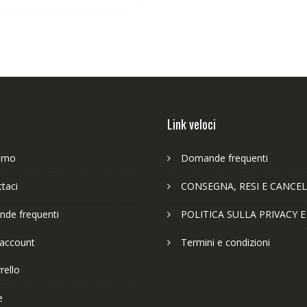
63,89€.
49,65€.
Link veloci
iamo
Domande frequenti
taci
CONSEGNA, RESI E CANCEL
de frequenti
POLITICA SULLA PRIVACY 
 account
Termini e condizioni
rello
e