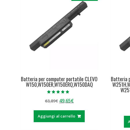
Batteria per computer portatile CLEVO
Batteria 
W150,W150ER,W150ERQ,W150DAQ
W251H,
W25
Valutato
Il
Il
49,65
€
63,89
€
5.00
su 5
prezzo
prezzo
originale
attuale
Aggiungi al carrello
era:
è:
A
63,89€.
49,65€.