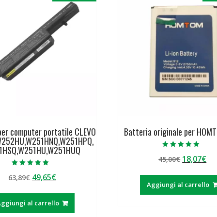
per computer portatile CLEVO
Batteria originale per HOM
W252HU,W251HNQ,W251HPQ,
1HSQ,W251HU,W251HUQ
Valutato
Il
Il
18,07
€
45,00
€
5.00
su 5
prezzo
pr
Valutato
Il
Il
49,65
€
63,89
€
5.00
originale
at
su 5
Aggiungi al carrello
prezzo
prezzo
era:
è:
originale
attuale
45,00€.
18
ggiungi al carrello
era:
è: