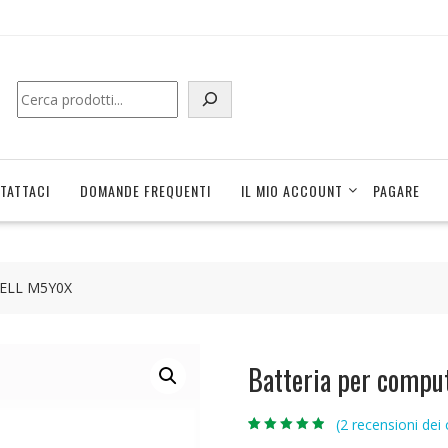
Cerca
TATTACI
DOMANDE FREQUENTI
IL MIO ACCOUNT
PAGARE
 DELL M5Y0X
Batteria per compu
(
2
recensioni dei c
Valutato
2
4.50