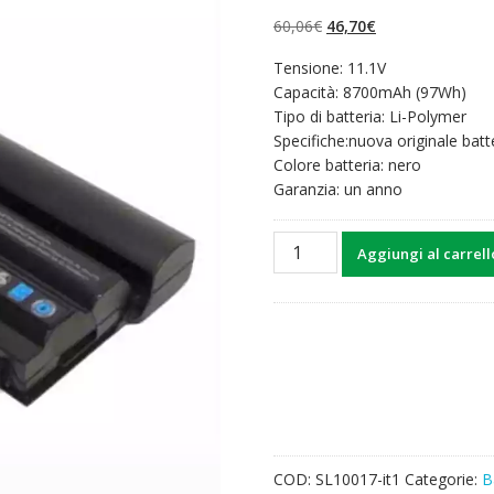
su 5 su
base di
Il
Il
60,06
€
46,70
€
recensioni
prezzo
prezzo
Tensione: 11.1V
originale
attuale
Capacità: 8700mAh (97Wh)
era:
è:
Tipo di batteria: Li-Polymer
60,06€.
46,70€.
Specifiche:nuova originale batt
Colore batteria: nero
Garanzia: un anno
Batteria
Aggiungi al carrell
per
computer
portatile
DELL
M5Y0X
quantità
COD:
SL10017-it1
Categorie:
B