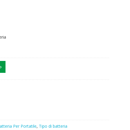
eria
o
atteria Per Portatile
,
Tipo di batteria