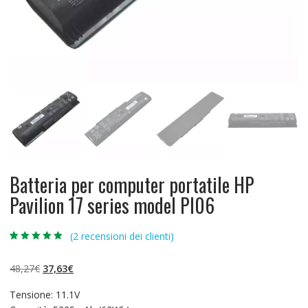
Batteria per computer portatile HP
Pavilion 17 series model PI06
(
2
recensioni dei clienti)
Valutato
2
4.50
su 5 su
base di
Il
Il
48,27
€
37,63
€
recensioni
prezzo
prezzo
Tensione: 11.1V
originale
attuale