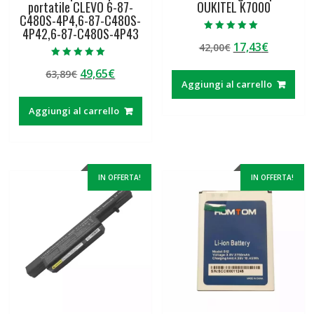
portatile CLEVO 6-87-
OUKITEL K7000
C480S-4P4,6-87-C480S-
4P42,6-87-C480S-4P43
Valutato
Il
Il
17,43
€
42,00
€
5.00
su 5
prezzo
prezzo
Valutato
Il
Il
49,65
€
63,89
€
5.00
originale
attuale
su 5
Aggiungi al carrello
prezzo
prezzo
era:
è:
originale
attuale
42,00€.
17,43€.
Aggiungi al carrello
era:
è:
63,89€.
49,65€.
IN OFFERTA!
IN OFFERTA!