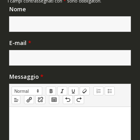
I campi contrassegnati con
*
sono obbligatori.
Nome
E-mail
*
Messaggio
*