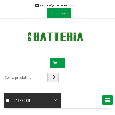
Skip
service@ibatteria.com
to
Il mio conto
content
0
Cerca
CATEGORIE