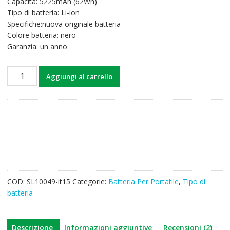
Capacità: 5225mAh (62Wh)
era:
è:
Tipo di batteria: Li-ion
48,27€.
37,63€.
Specifiche:nuova originale batteria
Colore batteria: nero
Garanzia: un anno
Batteria
Aggiungi al carrello
per
computer
portatile
HP
Pavilion
17
series
model
PI06
COD:
SL10049-it15
Categorie:
Batteria Per Portatile
,
Tipo di
quantità
batteria
Descrizione
Informazioni aggiuntive
Recensioni (2)