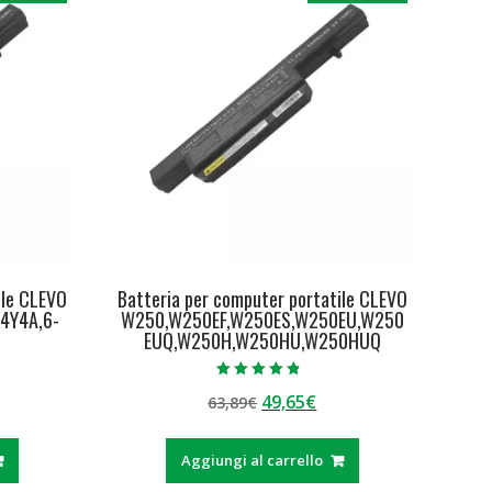
ile CLEVO
Batteria per computer portatile CLEVO
4Y4A,6-
W250,W250EF,W250ES,W250EU,W250
EUQ,W250H,W250HU,W250HUQ
Valutato
Il
Il
49,65
€
63,89
€
4.50
su 5
ezzo
prezzo
prezzo
tuale
originale
attuale
Aggiungi al carrello
era:
è: