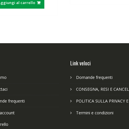
63,89€.
49
ggiungi al carrello
era:
è:
63,89€.
49,65€.
Link veloci
iamo
Domande frequenti
taci
CONSEGNA, RESI E CANCEL
de frequenti
POLITICA SULLA PRIVACY 
 account
Termini e condizioni
rello