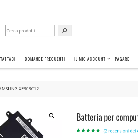
Cerca
TATTACI
DOMANDE FREQUENTI
IL MIO ACCOUNT
PAGARE
e SAMSUNG XE303C12
Batteria per comp
(
2
recensioni dei c
Valutato
2
5.00