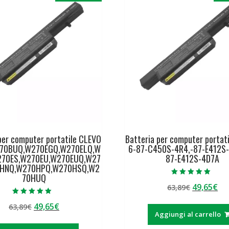
per computer portatile CLEVO
Batteria per computer portat
70BUQ,W270EGQ,W270ELQ,W
6-87-C450S-4R4,-87-E412S-
270ES,W270EU,W270EUQ,W27
87-E412S-4D7A
0HNQ,W270HPQ,W270HSQ,W2
70HUQ
Valutato
Il
Il
49,65
€
63,89
€
5.00
su 5
prezzo
pr
Valutato
Il
Il
49,65
€
63,89
€
5.00
originale
at
su 5
Aggiungi al carrello
prezzo
prezzo
era:
è:
originale
attuale