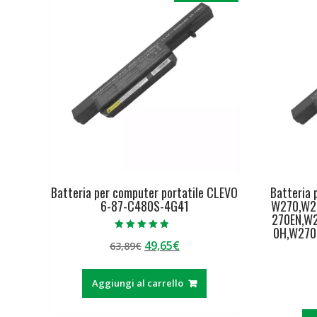
Batteria per computer portatile CLEVO
Batteria 
6-87-C480S-4G41
W270,W2
270EN,W
0H,W27
Valutato
Il
Il
49,65
€
63,89
€
4.50
su 5
prezzo
prezzo
originale
attuale
Aggiungi al carrello
era:
è:
63,89€.
49,65€.