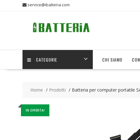
Skip
service@ibatteria.com
to
content
CATEGORIE
CHI SIAMO
CON
Home
Prodotti
Batteria per computer portatil
IN OFFERTA!