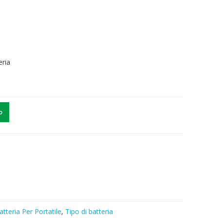
eria
o
atteria Per Portatile
,
Tipo di batteria