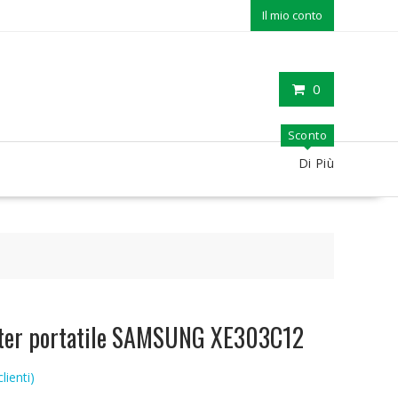
Il mio conto
0
Sconto
Di Più
uter portatile SAMSUNG XE303C12
lienti)