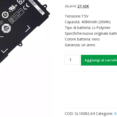
su 5 su
base di
Il
Il
35,01
€
27,43
€
recensioni
prezzo
prezzo
Tensione:7.5V
originale
attuale
Capacità: 4080mAh (30Wh)
era:
è:
Tipo di batteria: Li-Polymer
35,01€.
27,43€.
Specifiche:nuova originale batt
Colore batteria: nero
Garanzia: un anno
Batteria
Aggiungi al carrell
per
computer
portatile
SAMSUNG
XE303C12
quantità
COD:
SL10082-it4
Categorie:
B