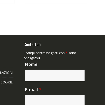
,65€.
63,89€.
49,65€.
Contattaci
I campi contrassegnati con
*
sono
obbligatori.
Nome
LAZIONI
E COOKIE
E-mail
*