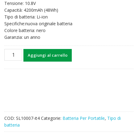
Tensione: 10.8V
originale
attuale
Capacità: 4200mAh (48Wh)
era:
è:
Tipo di batteria: Li-ion
43,85€.
34,23€.
Specifiche:nuova originale batteria
Colore batteria: nero
Garanzia: un anno
Batteria
Aggiungi al carrello
per
computer
portatile
TOSHIBA
PABAS259,PABAS261,PABAS262,PABAS263
quantità
COD:
SL10007-it4
Categorie:
Batteria Per Portatile
,
Tipo di
batteria