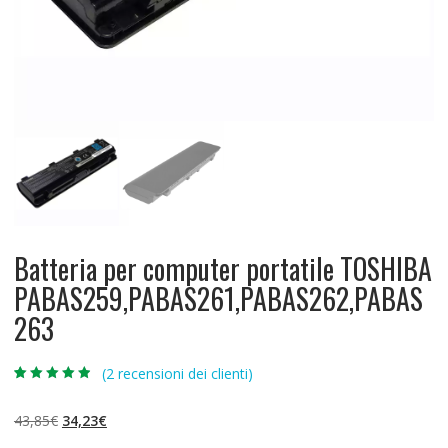
Batteria per computer portatile TOSHIBA
PABAS259,PABAS261,PABAS262,PABAS
263
(
2
recensioni dei clienti)
Valutato
2
4.50
su 5 su
base di
Il
Il
43,85
€
34,23
€
recensioni
prezzo
prezzo