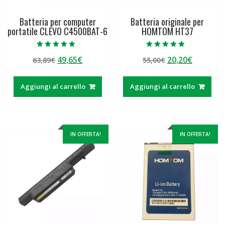
Batteria per computer
Batteria originale per
portatile CLEVO C4500BAT-6
HOMTOM HT37
Valutato
Valutato
Il
Il
Il
Il
49,65
€
20,20
€
63,89
€
55,00
€
5.00
5.00
su 5
su 5
prezzo
prezzo
prezzo
prezzo
originale
attuale
originale
attuale
Aggiungi al carrello
Aggiungi al carrello
era:
è:
era:
è:
63,89€.
49,65€.
55,00€.
20,20€.
IN OFFERTA!
IN OFFERTA!