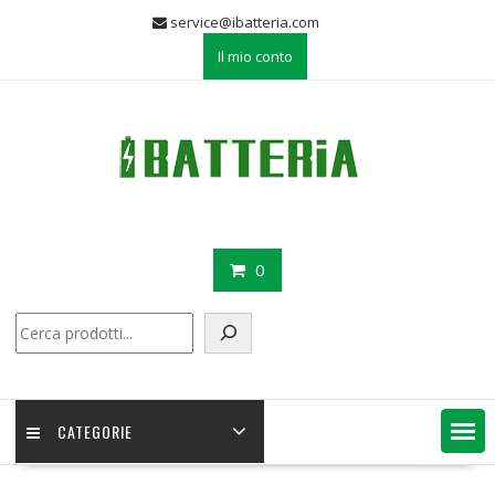
Skip
service@ibatteria.com
to
Il mio conto
content
0
Cerca
CATEGORIE