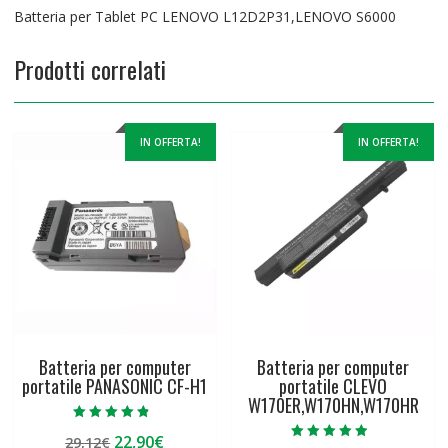
Batteria per Tablet PC LENOVO L12D2P31,LENOVO S6000
Prodotti correlati
IN OFFERTA!
IN OFFERTA!
Batteria per computer
Batteria per computer
portatile PANASONIC CF-H1
portatile CLEVO
W170ER,W170HN,W170HR
Valutato
Il
Il
22,90
€
29,12
€
4.50
Valutato