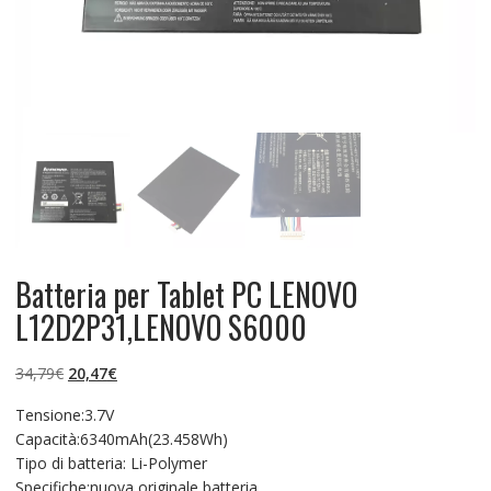
Batteria per Tablet PC LENOVO
L12D2P31,LENOVO S6000
Il
Il
34,79
€
20,47
€
prezzo
prezzo
Tensione:3.7V
originale
attuale
Capacità:6340mAh(23.458Wh)
era:
è:
Tipo di batteria: Li-Polymer
34,79€.
20,47€.
Specifiche:nuova originale batteria