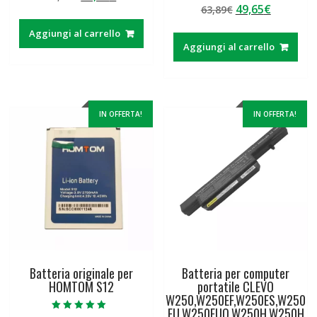
su 5
Il
Il
49,65
€
prezzo
prezzo
63,89
€
4.50
su 5
prezzo
prezzo
originale
attuale
Aggiungi al carrello
originale
attuale
era:
è:
Aggiungi al carrello
era:
è:
29,12€.
22,90€.
63,89€.
49,65€.
IN OFFERTA!
IN OFFERTA!
Batteria originale per
Batteria per computer
HOMTOM S12
portatile CLEVO
W250,W250EF,W250ES,W250
EU,W250EUQ,W250H,W250H
Valutato