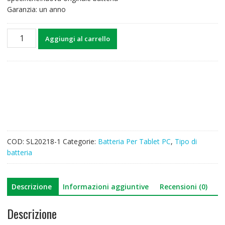
Garanzia: un anno
Batteria
Aggiungi al carrello
per
Tablet
PC
LENOVO
L12D2P31,LENOVO
S6000
quantità
COD:
SL20218-1
Categorie:
Batteria Per Tablet PC
,
Tipo di
batteria
Descrizione
Informazioni aggiuntive
Recensioni (0)
Descrizione