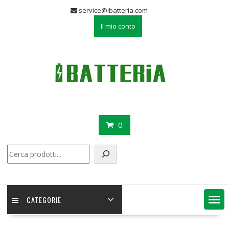
Skip
service@ibatteria.com
to
Il mio conto
content
0
Cerca
CATEGORIE